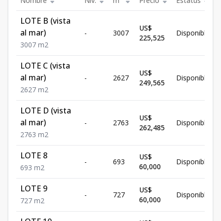
Nombre
Niv.
m²
Precio
Estatus
LOTE B (vista
US$
al mar)
-
3007
Disponible
225,525
3007
m2
LOTE C (vista
US$
al mar)
-
2627
Disponible
249,565
2627
m2
LOTE D (vista
US$
al mar)
-
2763
Disponible
262,485
2763
m2
LOTE 8
US$
-
693
Disponible
60,000
693
m2
LOTE 9
US$
-
727
Disponible
60,000
727
m2