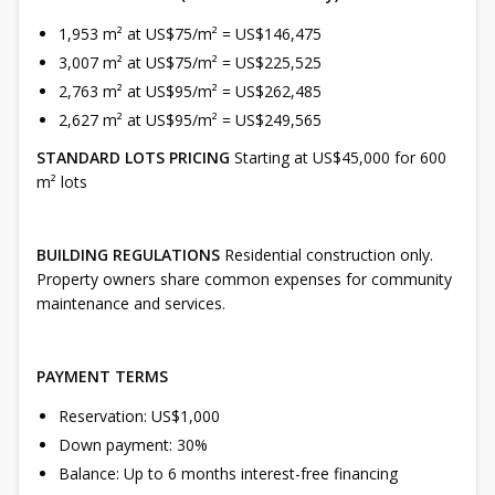
1,953 m² at US$75/m² = US$146,475
3,007 m² at US$75/m² = US$225,525
2,763 m² at US$95/m² = US$262,485
2,627 m² at US$95/m² = US$249,565
STANDARD LOTS PRICING
Starting at US$45,000 for 600
m² lots
BUILDING REGULATIONS
Residential construction only.
Property owners share common expenses for community
maintenance and services.
PAYMENT TERMS
Reservation: US$1,000
Down payment: 30%
Balance: Up to 6 months interest-free financing