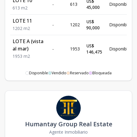
LOTE 10
US$
-
613
Disponible
45,000
613
m2
LOTE 11
US$
-
1202
Disponible
90,000
1202
m2
LOTE A (vista
US$
al mar)
-
1953
Disponible
146,475
1953
m2
Disponible
Vendido
Reservado
Bloqueada
Humantay Group Real Estate
Agente Inmobiliario