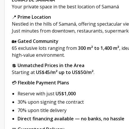
Your private space in the best location of Samaná
📍
Prime Location
Nestled in the hills of Samaná, offering spectacular v
Just minutes from downtown, restaurants, supermarket
🏡
Gated Community
65 exclusive lots ranging from
300 m² to 1,400 m²
, id
high-value environment.
💲
Unmatched Prices in the Area
Starting at
US$45/m² up to US$50/m²
.
💳
Flexible Payment Plans
Reserve with just
US$1,000
30% upon signing the contract
70% upon title delivery
Direct financing available — no banks, no hassle