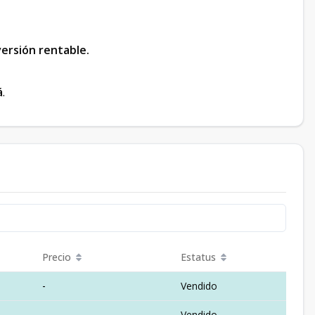
versión rentable.
á
.
Precio
Estatus
-
Vendido
-
Vendido