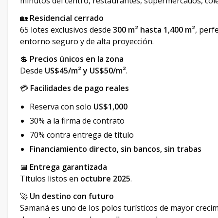
minutos del centro, restaurantes, supermercados, cole
🏡
Residencial cerrado
65 lotes exclusivos desde
300 m² hasta 1,400 m²
, perf
entorno seguro y de alta proyección.
💲
Precios únicos en la zona
Desde
US$45/m² y US$50/m²
.
💳
Facilidades de pago reales
Reserva con solo
US$1,000
30% a la firma de contrato
70% contra entrega de título
Financiamiento directo, sin bancos, sin trabas
📅
Entrega garantizada
Títulos listos en
octubre 2025
.
🚀
Un destino con futuro
Samaná es uno de los polos turísticos de mayor creci