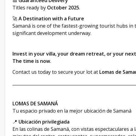
📅
Guaranteed Delivery
Titles ready by
October 2025
.
🚀
A Destination with a Future
Samaná is one of the fastest-growing tourist hubs in 
significant development underway.
Invest in your villa, your dream retreat, or your nex
The time is now.
Contact us today to secure your lot at
Lomas de Sama
__________________________________________________________
LOMAS DE SAMANÁ
Tu espacio privado en la mejor ubicación de Samaná
📍
Ubicación privilegiada
En las colinas de Samaná, con vistas espectaculares a l