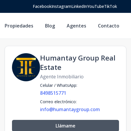
Facebook
Instagram
LinkedIn
YouTube
TikTok
Propiedades
Blog
Agentes
Contacto
Humantay Group Real
Estate
Agente Inmobiliario
Celular / WhatsApp
:
8498515771
Correo electrónico
:
info@humantaygroup.com
Llámame