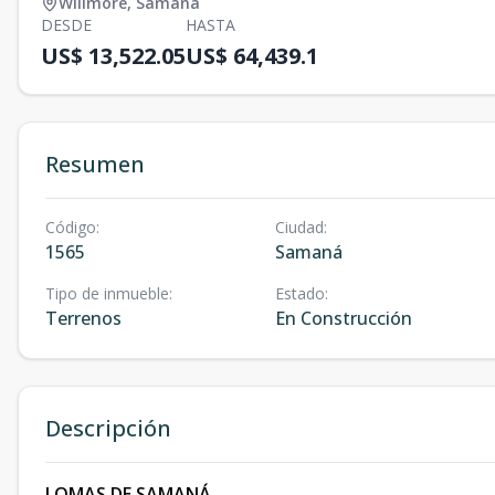
Willmore
,
Samaná
DESDE
HASTA
US$ 13,522.05
US$ 64,439.1
Resumen
Código
:
Ciudad
:
1565
Samaná
Tipo de inmueble
:
Estado
:
Terrenos
En Construcción
Descripción
LOMAS DE SAMANÁ