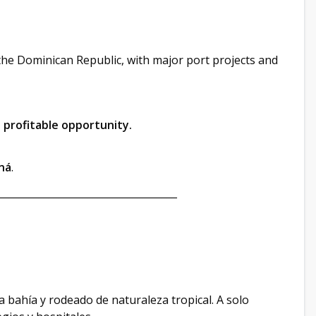
the Dominican Republic, with major port projects and
t profitable opportunity.
ná
.
____________________________________
a bahía y rodeado de naturaleza tropical. A solo