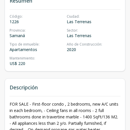
Resumen
Código
:
Ciudad
:
1226
Las Terrenas
Provincia
:
Sector
:
Samaná
Las Terrenas
Tipo de inmueble
:
Año de Construcción
:
Apartamentos
2020
Mantenimiento
:
US$ 220
Descripción
FOR SALE - First-floor condo , 2 bedrooms, new A/C units
in each bedroom, - Ceiling fans in all rooms - 2 full
bathrooms done in travertine marble - 1400 SqFt/136 M2.
- All appliances less than 2 y/o. Partially furnished, if
desired. - On-demand propane gas water heater, -