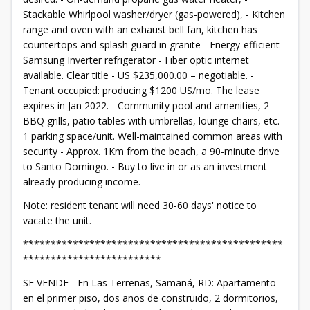
Stackable Whirlpool washer/dryer (gas-powered), - Kitchen
range and oven with an exhaust bell fan, kitchen has
countertops and splash guard in granite - Energy-efficient
Samsung Inverter refrigerator - Fiber optic internet
available. Clear title - US $235,000.00 – negotiable. -
Tenant occupied: producing $1200 US/mo. The lease
expires in Jan 2022. - Community pool and amenities, 2
BBQ grills, patio tables with umbrellas, lounge chairs, etc. -
1 parking space/unit. Well-maintained common areas with
security - Approx. 1Km from the beach, a 90-minute drive
to Santo Domingo. - Buy to live in or as an investment
already producing income.
Note: resident tenant will need 30-60 days' notice to
vacate the unit.
***********************************************
*************************
SE VENDE - En Las Terrenas, Samaná, RD: Apartamento
en el primer piso, dos años de construido, 2 dormitorios,