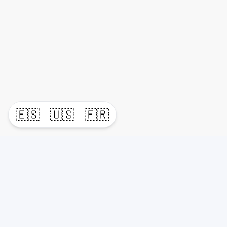
🇪🇸
🇺🇸
🇫🇷