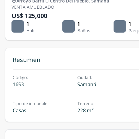
Arroyo Barril O Centro Del Pueblo
,
Samaná
VENTA AMUEBLADO
US$ 125,000
1
1
1
Hab.
Baños
Parq
Resumen
Código
:
Ciudad
:
1653
Samaná
Tipo de inmueble
:
Terreno
:
Casas
228 m²