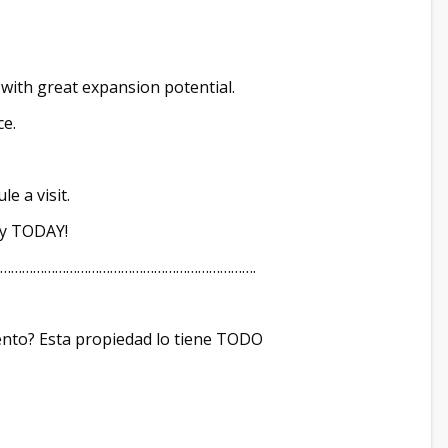
t with great expansion potential.
ce.
e a visit.
ty TODAY!
…………………………………………………………….
iento? Esta propiedad lo tiene TODO