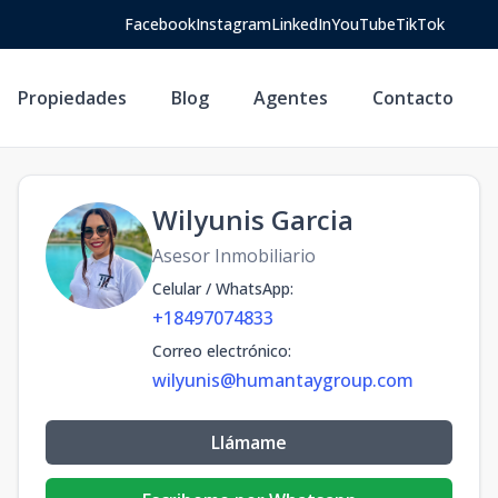
Facebook
Instagram
LinkedIn
YouTube
TikTok
Propiedades
Blog
Agentes
Contacto
Wilyunis Garcia
Asesor Inmobiliario
Celular / WhatsApp
:
+18497074833
Correo electrónico
:
wilyunis@humantaygroup.com
Llámame