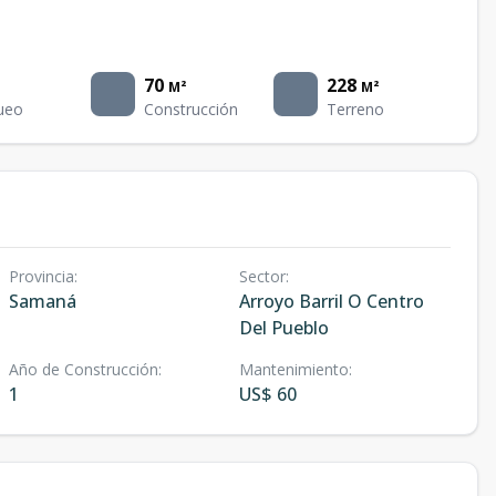
70
228
M²
M²
ueo
Construcción
Terreno
Provincia
:
Sector
:
Samaná
Arroyo Barril O Centro
Del Pueblo
Año de Construcción
:
Mantenimiento
:
1
US$ 60