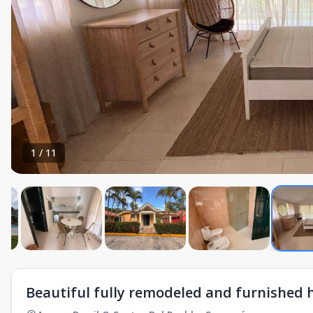
1
/
11
Beautiful fully remodeled and furnished h