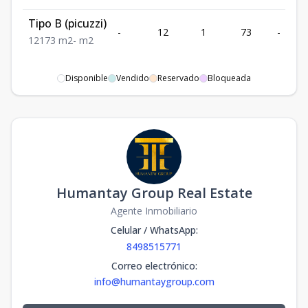
Tipo B (picuzzi)
-
12
1
73
-
12
1
73
m2
-
m2
Disponible
Vendido
Reservado
Bloqueada
Humantay Group Real Estate
Agente Inmobiliario
Celular / WhatsApp
:
8498515771
Correo electrónico
:
info@humantaygroup.com