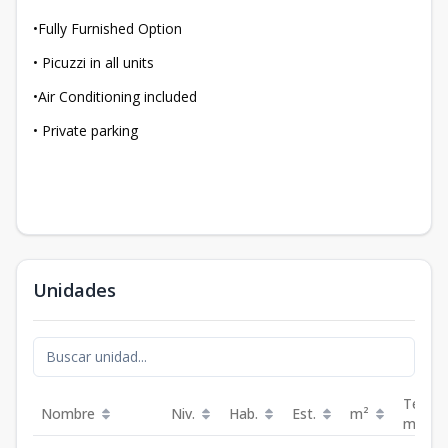
•Fully Furnished Option
• Picuzzi in all units
•Air Conditioning included
• Private parking
Unidades
Terraz
Nombre
Niv.
Hab.
Est.
m²
m²