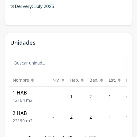
🤝Delivery: July 2025
Unidades
Nombre
Niv.
Hab.
Ban.
Est.
m²
1 HAB
-
1
2
1
64
1
2
1
64
m2
2 HAB
-
2
2
1
90
2
2
1
90
m2