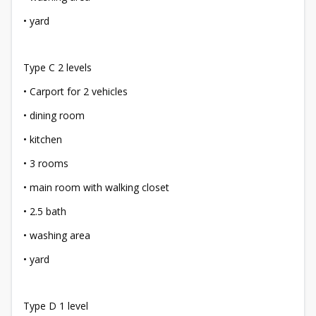
• yard
Type C 2 levels
• Carport for 2 vehicles
• dining room
• kitchen
• 3 rooms
• main room with walking closet
• 2.5 bath
• washing area
• yard
Type D 1 level