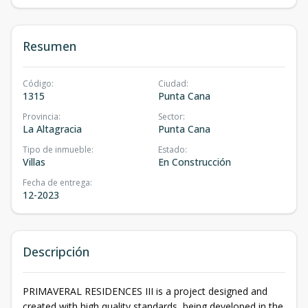
Resumen
Código
:
Ciudad
:
1315
Punta Cana
Provincia
:
Sector
:
La Altagracia
Punta Cana
Tipo de inmueble
:
Estado
:
Villas
En Construcción
Fecha de entrega
:
12-2023
Descripción
PRIMAVERAL RESIDENCES III is a project designed and
created with high quality standards, being developed in the